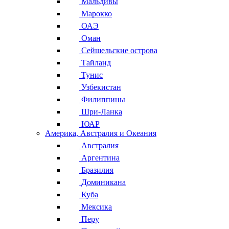
Мальдивы
Марокко
ОАЭ
Оман
Сейшельские острова
Тайланд
Тунис
Узбекистан
Филиппины
Шри-Ланка
ЮАР
Америка, Австралия и Океания
Австралия
Аргентина
Бразилия
Доминикана
Куба
Мексика
Перу