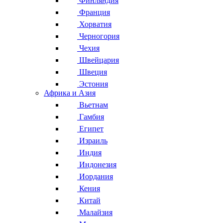
Финляндия
Франция
Хорватия
Черногория
Чехия
Швейцария
Швеция
Эстония
Африка и Азия
Вьетнам
Гамбия
Египет
Израиль
Индия
Индонезия
Иордания
Кения
Китай
Малайзия