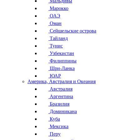
Мальдивы
Марокко
ОАЭ
Оман
Сейшельские острова
Тайланд
Тунис
Узбекистан
Филиппины
Шри-Ланка
ЮАР
Америка, Австралия и Океания
Австралия
Аргентина
Бразилия
Доминикана
Куба
Мексика
Перу