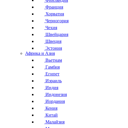
Финляндия
Франция
Хорватия
Черногория
Чехия
Швейцария
Швеция
Эстония
Африка и Азия
Вьетнам
Гамбия
Египет
Израиль
Индия
Индонезия
Иордания
Кения
Китай
Малайзия