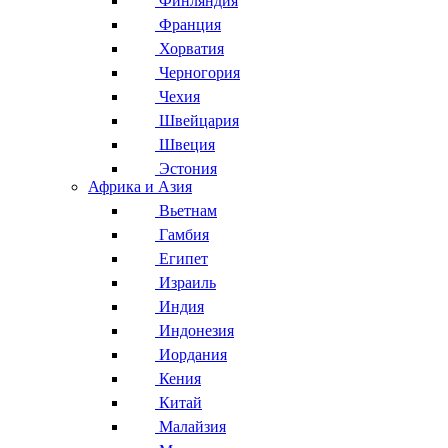
Финляндия
Франция
Хорватия
Черногория
Чехия
Швейцария
Швеция
Эстония
Африка и Азия
Вьетнам
Гамбия
Египет
Израиль
Индия
Индонезия
Иордания
Кения
Китай
Малайзия