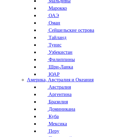
Мальдивы
Марокко
ОАЭ
Оман
Сейшельские острова
Тайланд
Тунис
Узбекистан
Филиппины
Шри-Ланка
ЮАР
Америка, Австралия и Океания
Австралия
Аргентина
Бразилия
Доминикана
Куба
Мексика
Перу