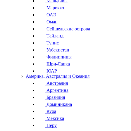
Мальдивы
Марокко
ОАЭ
Оман
Сейшельские острова
Тайланд
Тунис
Узбекистан
Филиппины
Шри-Ланка
ЮАР
Америка, Австралия и Океания
Австралия
Аргентина
Бразилия
Доминикана
Куба
Мексика
Перу