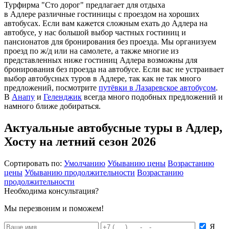
Турфирма "Сто дорог" предлагает для отдыха
в Адлере различные гостиницы с проездом на хороших
автобусах. Если вам кажется сложным ехать до Адлера на
автобусе, у нас большой выбор частных гостиниц и
пансионатов для бронирования без проезда. Мы организуем
проезд по ж/д или на самолете, а также многие из
представленных ниже гостиниц Адлера возможны для
бронирования без проезда на автобусе. Если вас не устраивает
выбор автобусных туров в Адлере, так как не так много
предложений, посмотрите
путёвки в Лазаревское автобусом
.
В
Анапу
и
Геленджик
всегда много подобных предложений и
намного ближе добираться.
Актуальные автобусные туры в Адлер,
Хосту на летний сезон 2026
Сортировать по:
Умолчанию
Убыванию цены
Возрастанию
цены
Убыванию продолжительности
Возрастанию
продолжительности
Необходима консультация?
Мы перезвоним и поможем!
Я