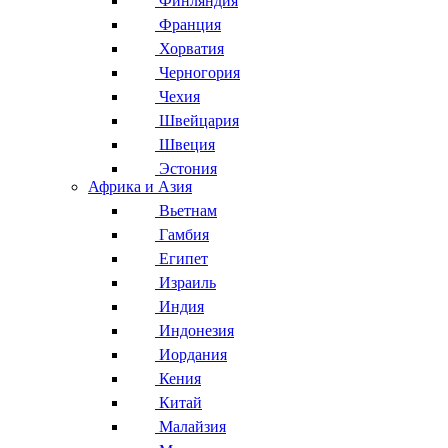
Финляндия
Франция
Хорватия
Черногория
Чехия
Швейцария
Швеция
Эстония
Африка и Азия
Вьетнам
Гамбия
Египет
Израиль
Индия
Индонезия
Иордания
Кения
Китай
Малайзия