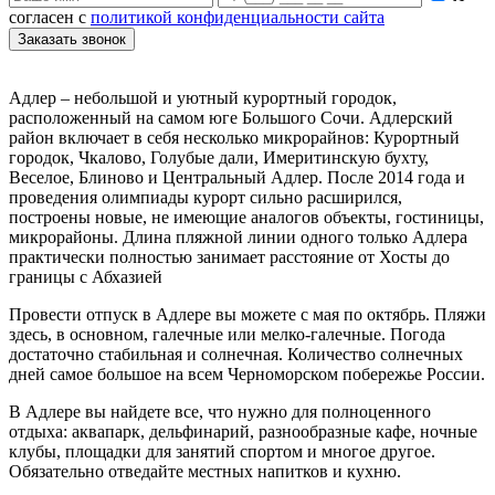
согласен с
политикой конфиденциальности сайта
Заказать звонок
Адлер – небольшой и уютный курортный городок,
расположенный на самом юге Большого Сочи. Адлерский
район включает в себя несколько микрорайнов: Курортный
городок, Чкалово, Голубые дали, Имеритинскую бухту,
Веселое, Блиново и Центральный Адлер. После 2014 года и
проведения олимпиады курорт сильно расширился,
построены новые, не имеющие аналогов объекты, гостиницы,
микрорайоны. Длина пляжной линии одного только Адлера
практически полностью занимает расстояние от Хосты до
границы с Абхазией
Провести отпуск в Адлере вы можете с мая по октябрь. Пляжи
здесь, в основном, галечные или мелко-галечные. Погода
достаточно стабильная и солнечная. Количество солнечных
дней самое большое на всем Черноморском побережье России.
В Адлере вы найдете все, что нужно для полноценного
отдыха: аквапарк, дельфинарий, разнообразные кафе, ночные
клубы, площадки для занятий спортом и многое другое.
Обязательно отведайте местных напитков и кухню.