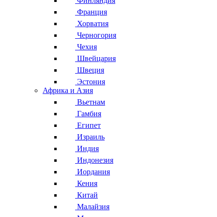
Финляндия
Франция
Хорватия
Черногория
Чехия
Швейцария
Швеция
Эстония
Африка и Азия
Вьетнам
Гамбия
Египет
Израиль
Индия
Индонезия
Иордания
Кения
Китай
Малайзия