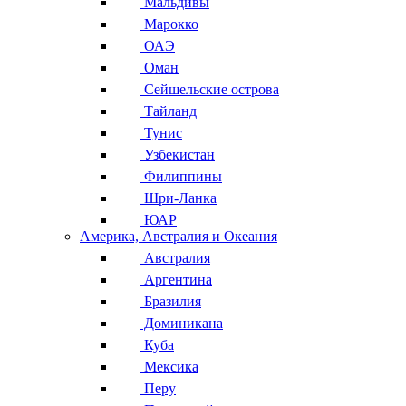
Мальдивы
Марокко
ОАЭ
Оман
Сейшельские острова
Тайланд
Тунис
Узбекистан
Филиппины
Шри-Ланка
ЮАР
Америка, Австралия и Океания
Австралия
Аргентина
Бразилия
Доминикана
Куба
Мексика
Перу