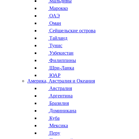
Мальдивы
Марокко
ОАЭ
Оман
Сейшельские острова
Тайланд
Тунис
Узбекистан
Филиппины
Шри-Ланка
ЮАР
Америка, Австралия и Океания
Австралия
Аргентина
Бразилия
Доминикана
Куба
Мексика
Перу