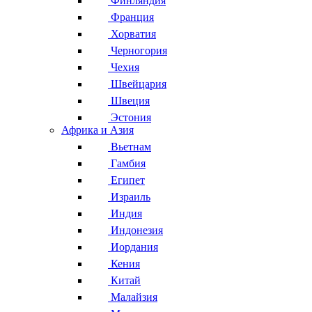
Финляндия
Франция
Хорватия
Черногория
Чехия
Швейцария
Швеция
Эстония
Африка и Азия
Вьетнам
Гамбия
Египет
Израиль
Индия
Индонезия
Иордания
Кения
Китай
Малайзия