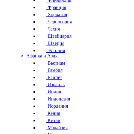
Финляндия
Франция
Хорватия
Черногория
Чехия
Швейцария
Швеция
Эстония
Африка и Азия
Вьетнам
Гамбия
Египет
Израиль
Индия
Индонезия
Иордания
Кения
Китай
Малайзия