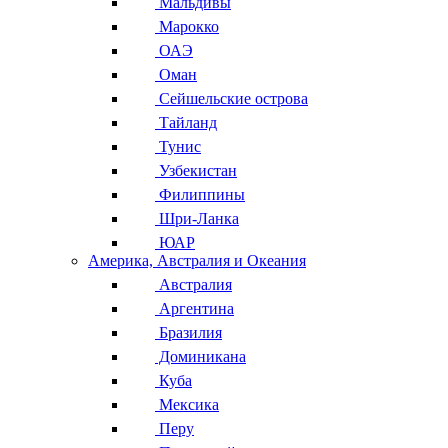
Мальдивы
Марокко
ОАЭ
Оман
Сейшельские острова
Тайланд
Тунис
Узбекистан
Филиппины
Шри-Ланка
ЮАР
Америка, Австралия и Океания
Австралия
Аргентина
Бразилия
Доминикана
Куба
Мексика
Перу