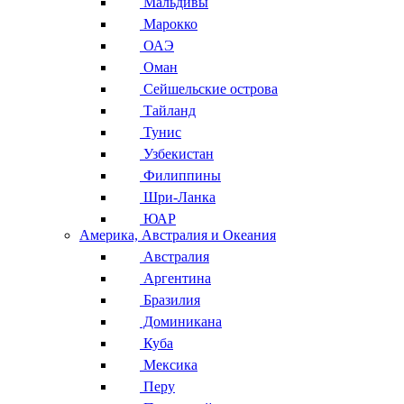
Мальдивы
Марокко
ОАЭ
Оман
Сейшельские острова
Тайланд
Тунис
Узбекистан
Филиппины
Шри-Ланка
ЮАР
Америка, Австралия и Океания
Австралия
Аргентина
Бразилия
Доминикана
Куба
Мексика
Перу