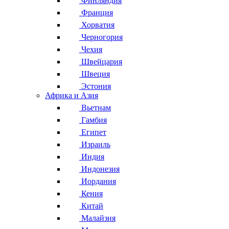
Финляндия
Франция
Хорватия
Черногория
Чехия
Швейцария
Швеция
Эстония
Африка и Азия
Вьетнам
Гамбия
Египет
Израиль
Индия
Индонезия
Иордания
Кения
Китай
Малайзия