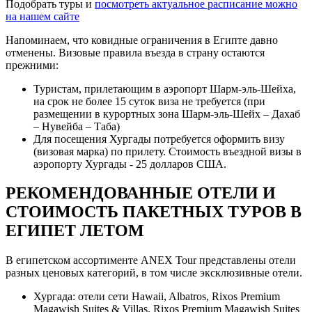
Подобрать туры и
посмотреть актуальное расписание можно
на нашем сайте
Напоминаем, что ковидные ограничения в Египте давно
отменены. Визовые правила въезда в страну остаются
прежними:
Туристам, прилетающим в аэропорт Шарм-эль-Шейха,
на срок не более 15 суток виза не требуется (при
размещении в курортных зона Шарм-эль-Шейх – Дахаб
– Нувейба – Таба)
Для посещения Хургады потребуется оформить визу
(визовая марка) по прилету. Стоимость въездной визы в
аэропорту Хургады - 25 долларов США.
РЕКОМЕНДОВАННЫЕ ОТЕЛИ И
СТОИМОСТЬ ПАКЕТНЫХ ТУРОВ В
ЕГИПЕТ ЛЕТОМ
В египетском ассортименте ANEX Tour представлены отели
разных ценовых категорий, в том числе эксклюзивные отели.
Хургада: отели сети Hawaii, Albatros, Rixos Premium
Magawish Suites & Villas, Rixos Premium Magawish Suites