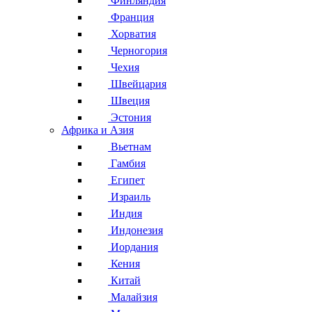
Финляндия
Франция
Хорватия
Черногория
Чехия
Швейцария
Швеция
Эстония
Африка и Азия
Вьетнам
Гамбия
Египет
Израиль
Индия
Индонезия
Иордания
Кения
Китай
Малайзия