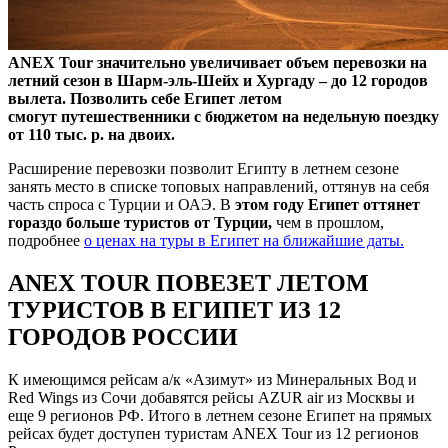
ANEX Tour значительно увеличивает объем перевозки на
летний сезон в Шарм-эль-Шейх и
Хургаду
– до 12 городов
вылета. Позволить себе Египет летом
смогут
путешественники с бюджетом на недельную поездку
от 110 тыс. р. на двоих.
Расширение перевозки позволит Египту в летнем сезоне
занять место в списке топовых направлений, оттянув на себя
часть спроса с Турции и ОАЭ. В
этом году Египет оттянет
гораздо больше туристов от Турции,
чем в прошлом,
подробнее
о ценах на туры в Египет на ближайшие даты.
ANEX TOUR ПОВЕЗЕТ ЛЕТОМ
ТУРИСТОВ В ЕГИПЕТ ИЗ 12
ГОРОДОВ РОССИИ
К имеющимся рейсам а/к «Азимут» из Минеральных Вод и
Red Wings из Сочи добавятся рейсы AZUR air из Москвы и
еще 9 регионов РФ. Итого в летнем сезоне Египет на прямых
рейсах будет доступен туристам ANEX Tour из 12 регионов