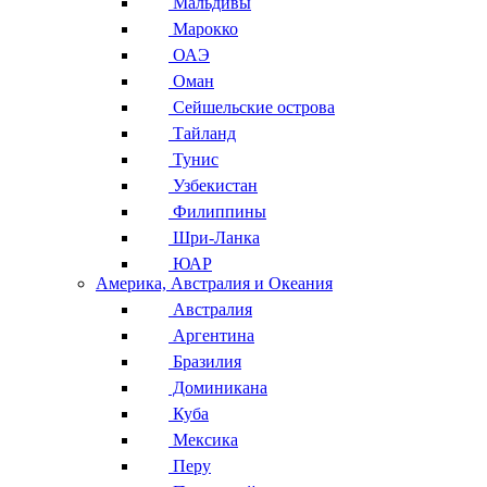
Мальдивы
Марокко
ОАЭ
Оман
Сейшельские острова
Тайланд
Тунис
Узбекистан
Филиппины
Шри-Ланка
ЮАР
Америка, Австралия и Океания
Австралия
Аргентина
Бразилия
Доминикана
Куба
Мексика
Перу