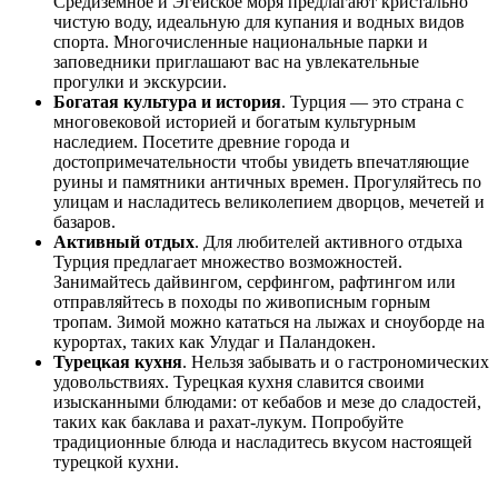
Средиземное и Эгейское моря предлагают кристально
чистую воду, идеальную для купания и водных видов
спорта. Многочисленные национальные парки и
заповедники приглашают вас на увлекательные
прогулки и экскурсии.
Богатая культура и история
. Турция — это страна с
многовековой историей и богатым культурным
наследием. Посетите древние города и
достопримечательности чтобы увидеть впечатляющие
руины и памятники античных времен. Прогуляйтесь по
улицам и насладитесь великолепием дворцов, мечетей и
базаров.
Активный отдых
. Для любителей активного отдыха
Турция предлагает множество возможностей.
Занимайтесь дайвингом, серфингом, рафтингом или
отправляйтесь в походы по живописным горным
тропам. Зимой можно кататься на лыжах и сноуборде на
курортах, таких как Улудаг и Паландокен.
Турецкая кухня
. Нельзя забывать и о гастрономических
удовольствиях. Турецкая кухня славится своими
изысканными блюдами: от кебабов и мезе до сладостей,
таких как баклава и рахат-лукум. Попробуйте
традиционные блюда и насладитесь вкусом настоящей
турецкой кухни.