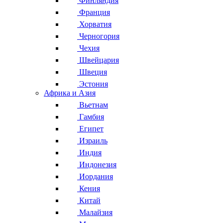
Финляндия
Франция
Хорватия
Черногория
Чехия
Швейцария
Швеция
Эстония
Африка и Азия
Вьетнам
Гамбия
Египет
Израиль
Индия
Индонезия
Иордания
Кения
Китай
Малайзия