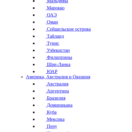
Мальдивы
Марокко
ОАЭ
Оман
Сейшельские острова
Тайланд
Тунис
Узбекистан
Филиппины
Шри-Ланка
ЮАР
Америка, Австралия и Океания
Австралия
Аргентина
Бразилия
Доминикана
Куба
Мексика
Перу