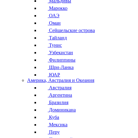
Мальдивы
Марокко
ОАЭ
Оман
Сейшельские острова
Тайланд
Тунис
Узбекистан
Филиппины
Шри-Ланка
ЮАР
Америка, Австралия и Океания
Австралия
Аргентина
Бразилия
Доминикана
Куба
Мексика
Перу