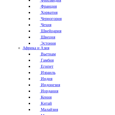
Финляндия
Франция
Хорватия
Черногория
Чехия
Швейцария
Швеция
Эстония
Африка и Азия
Вьетнам
Гамбия
Египет
Израиль
Индия
Индонезия
Иордания
Кения
Китай
Малайзия