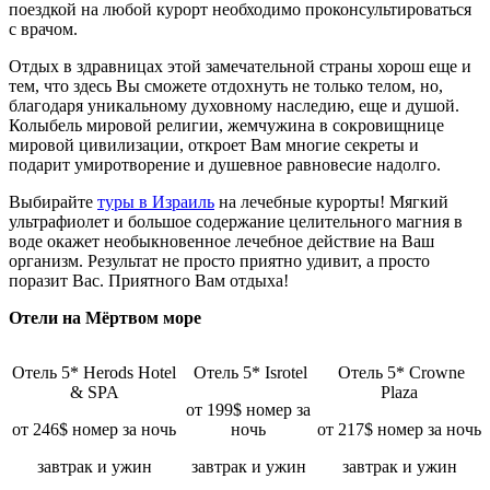
поездкой на любой курорт необходимо проконсультироваться
с врачом.
Отдых в здравницах этой замечательной страны хорош еще и
тем, что здесь Вы сможете отдохнуть не только телом, но,
благодаря уникальному духовному наследию, еще и душой.
Колыбель мировой религии, жемчужина в сокровищнице
мировой цивилизации, откроет Вам многие секреты и
подарит умиротворение и душевное равновесие надолго.
Выбирайте
туры в Израиль
на лечебные курорты! Мягкий
ультрафиолет и большое содержание целительного магния в
воде окажет необыкновенное лечебное действие на Ваш
организм. Результат не просто приятно удивит, а просто
поразит Вас. Приятного Вам отдыха!
Отели на Мёртвом море
Отель 5* Herods Hotel
Отель 5* Isrotel
Отель 5* Crowne
& SPA
Plaza
от 199$ номер за
от 246$ номер за ночь
ночь
от 217$ номер за ночь
завтрак и ужин
завтрак и ужин
завтрак и ужин