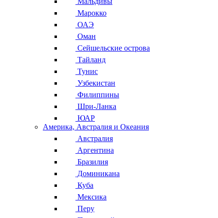
Мальдивы
Марокко
ОАЭ
Оман
Сейшельские острова
Тайланд
Тунис
Узбекистан
Филиппины
Шри-Ланка
ЮАР
Америка, Австралия и Океания
Австралия
Аргентина
Бразилия
Доминикана
Куба
Мексика
Перу