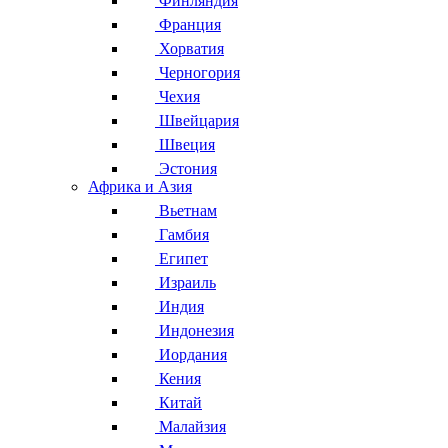
Финляндия
Франция
Хорватия
Черногория
Чехия
Швейцария
Швеция
Эстония
Африка и Азия
Вьетнам
Гамбия
Египет
Израиль
Индия
Индонезия
Иордания
Кения
Китай
Малайзия