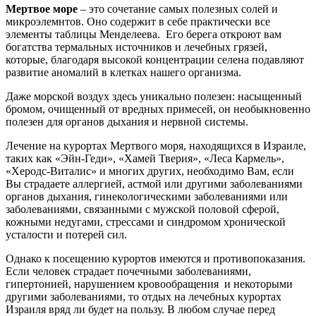
Мертвое море
– это сочетание самых полезных солей и
микроэлемнтов. Оно содержит в себе практически все
элементы таблицы Менделеева. Его берега откроют вам
богатства термальных источников и лечебных грязей,
которые, благодаря высокой концентрации селена подавляют
развитие аномалий в клетках нашего организма.
Даже морской воздух здесь уникально полезен: насыщенный
бромом, очищенный от вредных примесей, он необыкновенно
полезен для органов дыхания и нервной системы.
Лечение на курортах Мертвого моря, находящихся в Израиле,
таких как «Эйн-Геди», «Хамей Тверия», «Леса Кармель»,
«Херодс-Виталис» и многих других, необходимо Вам, если
Вы страдаете аллергией, астмой или другими заболеваниями
органов дыхания, гинекологическими заболеваниями или
заболеваниями, связанными с мужской половой сферой,
кожными недугами, стрессами и синдромом хронической
усталости и потерей сил.
Однако к посещению курортов имеются и противопоказания.
Если человек страдает почечными заболеваниями,
гипертонией, нарушением кровообращения и некоторыми
другими заболеваниями, то отдых на лечебных курортах
Израиля вряд ли будет на пользу. В любом случае перед