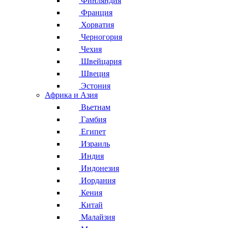
Финляндия
Франция
Хорватия
Черногория
Чехия
Швейцария
Швеция
Эстония
Африка и Азия
Вьетнам
Гамбия
Египет
Израиль
Индия
Индонезия
Иордания
Кения
Китай
Малайзия