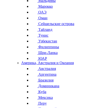
Мальдивы
Марокко
ОАЭ
Оман
Сейшельские острова
Тайланд
Тунис
Узбекистан
Филиппины
Шри-Ланка
ЮАР
Америка, Австралия и Океания
Австралия
Аргентина
Бразилия
Доминикана
Куба
Мексика
Перу