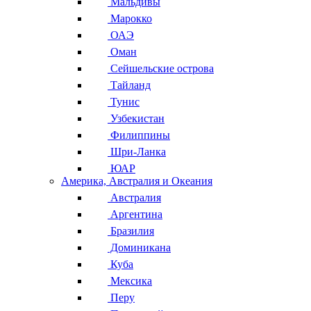
Мальдивы
Марокко
ОАЭ
Оман
Сейшельские острова
Тайланд
Тунис
Узбекистан
Филиппины
Шри-Ланка
ЮАР
Америка, Австралия и Океания
Австралия
Аргентина
Бразилия
Доминикана
Куба
Мексика
Перу