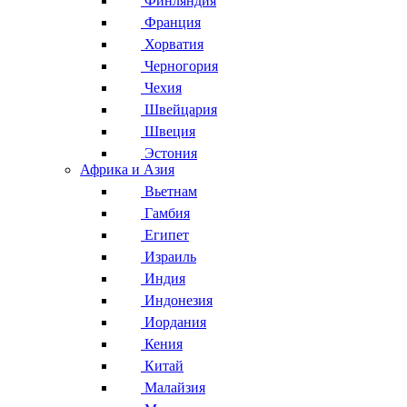
Финляндия
Франция
Хорватия
Черногория
Чехия
Швейцария
Швеция
Эстония
Африка и Азия
Вьетнам
Гамбия
Египет
Израиль
Индия
Индонезия
Иордания
Кения
Китай
Малайзия