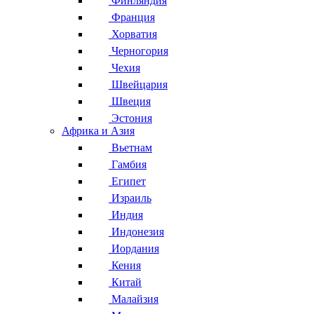
Финляндия
Франция
Хорватия
Черногория
Чехия
Швейцария
Швеция
Эстония
Африка и Азия
Вьетнам
Гамбия
Египет
Израиль
Индия
Индонезия
Иордания
Кения
Китай
Малайзия