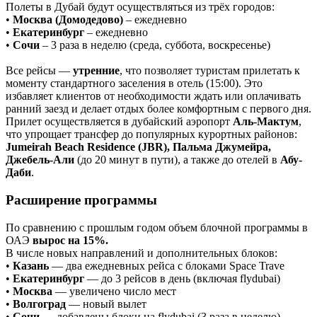
Полеты в Дубай будут осуществляться из трёх городов:
•
Москва (Домодедово)
– ежедневно
•
Екатеринбург
– ежедневно
•
Сочи
– 3 раза в неделю (среда, суббота, воскресенье)
Все рейсы —
утренние
, что позволяет туристам прилетать к
моменту стандартного заселения в отель (15:00). Это
избавляет клиентов от необходимости ждать или оплачивать
ранний заезд и делает отдых более комфортным с первого дня.
Прилет осуществляется в дубайский аэропорт
Аль-Мактум
,
что упрощает трансфер до популярных курортных районов:
Jumeirah Beach Residence (JBR), Пальма Джумейра,
Джебель-Али
(до 20 минут в пути), а также до отелей в
Абу-
Даби
.
Расширение программы
По сравнению с прошлым годом объем блочной программы в
ОАЭ
вырос на 15%.
В числе новых направлений и дополнительных блоков:
•
Казань
— два ежедневных рейса с блоками Space Trave
•
Екатеринбург
— до 3 рейсов в день (включая flydubai)
•
Москва
— увеличено число мест
•
Волгоград
— новый вылет
•
Сочи
— добавлены блоки на flydubai (3 раза в неделю)