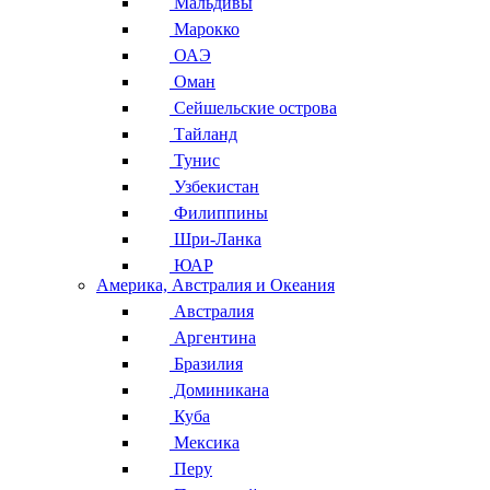
Мальдивы
Марокко
ОАЭ
Оман
Сейшельские острова
Тайланд
Тунис
Узбекистан
Филиппины
Шри-Ланка
ЮАР
Америка, Австралия и Океания
Австралия
Аргентина
Бразилия
Доминикана
Куба
Мексика
Перу