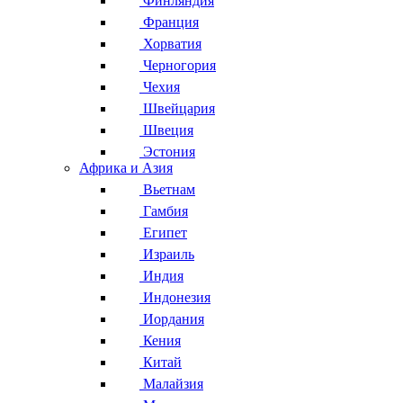
Финляндия
Франция
Хорватия
Черногория
Чехия
Швейцария
Швеция
Эстония
Африка и Азия
Вьетнам
Гамбия
Египет
Израиль
Индия
Индонезия
Иордания
Кения
Китай
Малайзия