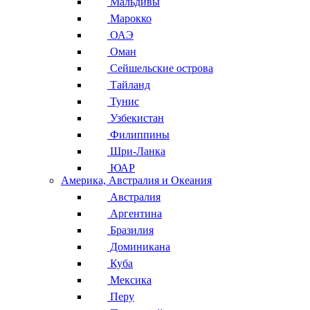
Мальдивы
Марокко
ОАЭ
Оман
Сейшельские острова
Тайланд
Тунис
Узбекистан
Филиппины
Шри-Ланка
ЮАР
Америка, Австралия и Океания
Австралия
Аргентина
Бразилия
Доминикана
Куба
Мексика
Перу