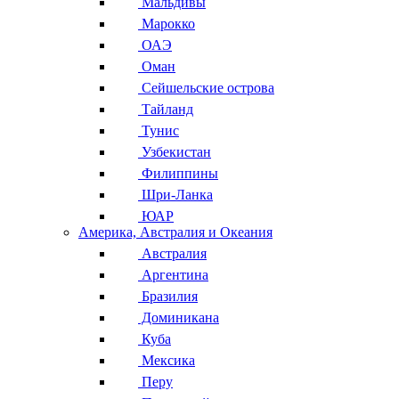
Мальдивы
Марокко
ОАЭ
Оман
Сейшельские острова
Тайланд
Тунис
Узбекистан
Филиппины
Шри-Ланка
ЮАР
Америка, Австралия и Океания
Австралия
Аргентина
Бразилия
Доминикана
Куба
Мексика
Перу