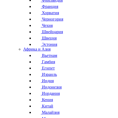
Финляндия
Франция
Хорватия
Черногория
Чехия
Швейцария
Швеция
Эстония
Африка и Азия
Вьетнам
Гамбия
Египет
Израиль
Индия
Индонезия
Иордания
Кения
Китай
Малайзия