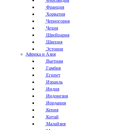
Финляндия
Франция
Хорватия
Черногория
Чехия
Швейцария
Швеция
Эстония
Африка и Азия
Вьетнам
Гамбия
Египет
Израиль
Индия
Индонезия
Иордания
Кения
Китай
Малайзия