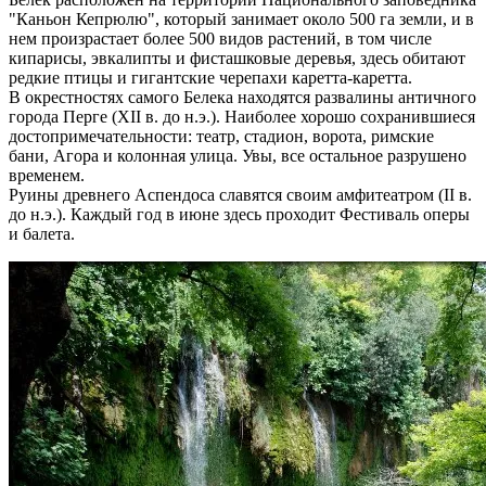
"Каньон Кепрюлю", который занимает около 500 га земли, и в
нем произрастает более 500 видов растений, в том числе
кипарисы, эвкалипты и фисташковые деревья, здесь обитают
редкие птицы и гигантские черепахи каретта-каретта.
В окрестностях самого Белека находятся развалины античного
города Перге (XII в. до н.э.). Наиболее хорошо сохранившиеся
достопримечательности: театр, стадион, ворота, римские
бани, Агора и колонная улица. Увы, все остальное разрушено
временем.
Руины древнего Аспендоса славятся своим амфитеатром (II в.
до н.э.). Каждый год в июне здесь проходит Фестиваль оперы
и балета.