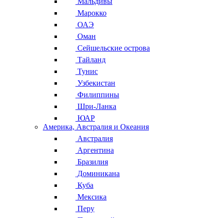
Мальдивы
Марокко
ОАЭ
Оман
Сейшельские острова
Тайланд
Тунис
Узбекистан
Филиппины
Шри-Ланка
ЮАР
Америка, Австралия и Океания
Австралия
Аргентина
Бразилия
Доминикана
Куба
Мексика
Перу