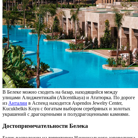
В Белеке можно сходить на базар, находящийся между
улицами Алиджентикайя (Alicentikaya) и Ататюрка. По дороге
из
Анталии
в Аспенд находится Aspendos Jewelry Center,
Kucukbelkis Koyu с богатым выбором серебряных и золотых
украшений с драгоценными и полудрагоценными камнями.
Достопримечательности Белека
Белек расположен на территории Национального заповедника