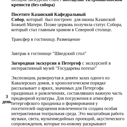
крепости (без собора)
Посетите Казанский Кафедральный
Собор
, который был построен для иконы Казанской
Божьей Матери. Позже церковь получила статус Собора,
который стал главным храмом в Северной столице.
Трансфер в гостиницу. Размещение
Завтрак в гостинице "Шведский стол"
Загородная экскурсия в Петергоф
с экскурсией в
интерактивный музей "Государевы потехи"
Экспозиция, развернутая в девяти залах одного из
Кавалерских домов, в хронологическом порядке
рассказывает о ярких, значимых для Петергофа
праздниках и развлечениях, составлявших важную часть
3
придворной культуры. Для погружения в атмосферу
день
петергофского праздника и формирования у
посетителей ощущения вовлеченности создана особая
интерактивная театральная среда. Это масштабная работа
музыки, света, мультимедийных проекций, акустического
сопровождения, которые по-новому раскрывают