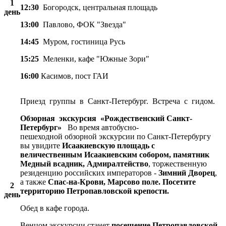
1
12:30
Богородск, центральная площадь
день
13:00
Павлово, ФОК "Звезда"
14:45
Муром, гостиница Русь
15:25
Меленки, кафе "Южные Зори"
16:00
Касимов, пост ГАИ
Приезд группы в Санкт-Петербург. Встреча с гидом.
Обзорная экскурсия «Рождественский Санкт-
Петербург»
Во время автобусно-
пешеходной обзорной экскурсии по Санкт-Петербургу
вы увидите
Исаакиевскую площадь с
величественным Исаакиевским собором, памятник
Медный всадник, Адмиралтейство
, торжественную
резиденцию российских императоров -
Зимний Дворец
,
а также
Спас-на-Крови, Марсово поле.
Посетите
2
территорию Петропавловской крепости.
день
Обед в кафе города.
Венцом экскурсии станет
посещение Петропавловской