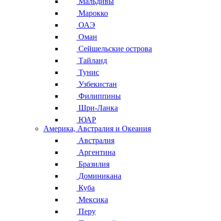
Мальдивы
Марокко
ОАЭ
Оман
Сейшельские острова
Тайланд
Тунис
Узбекистан
Филиппины
Шри-Ланка
ЮАР
Америка, Австралия и Океания
Австралия
Аргентина
Бразилия
Доминикана
Куба
Мексика
Перу