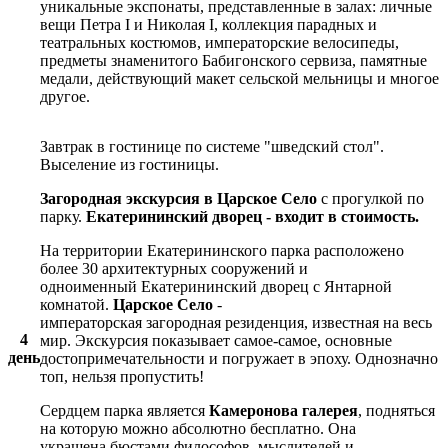
уникальные экспонаты, представленные в залах: личные
вещи Петра I и Николая I, коллекция парадных и
театральных костюмов, императорские велосипеды,
предметы знаменитого Бабигонского сервиза, памятные
медали, действующий макет сельской мельницы и многое
другое.
Завтрак в гостинице по системе "шведский стол".
Выселение из гостиницы.
Загородная экскурсия в Царское Село
с прогулкой по
парку.
Екатерининский дворец - входит в стоимость.
На территории Екатерининского парка расположено
более 30 архитектурных сооружений и
одноименный Екатерининский дворец с Янтарной
комнатой.
Царское Село
-
императорская загородная резиденция, известная на весь
4
мир. Экскурсия показывает самое-самое, основные
день
достопримечательности и погружает в эпоху. Однозначно
топ, нельзя пропустить!
Сердцем парка является
Камеронова галерея
, подняться
на которую можно абсолютно бесплатно. Она
украшена бюстами философов, мыслителей и