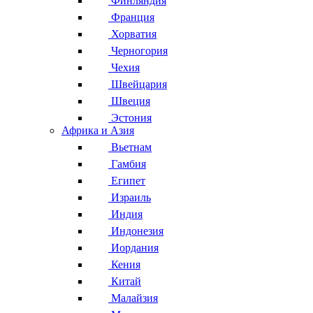
Финляндия
Франция
Хорватия
Черногория
Чехия
Швейцария
Швеция
Эстония
Африка и Азия
Вьетнам
Гамбия
Египет
Израиль
Индия
Индонезия
Иордания
Кения
Китай
Малайзия