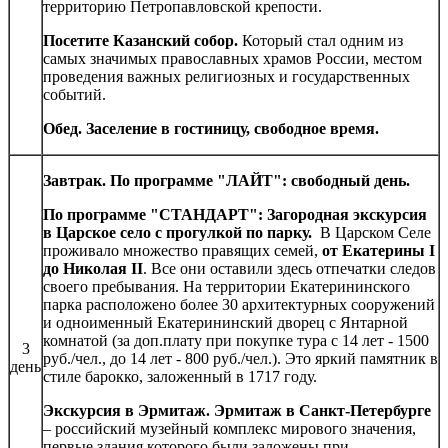
территорию Петропавловской крепости.
Посетите Казанский собор.
Который стал одним из
самых значимых православных храмов России, местом
проведения важных религиозных и государственных
событий.
Обед. Заселение в гостиницу, свободное время.
Завтрак. По программе "ЛАЙТ": свободный день.
По программе "СТАНДАРТ": Загородная экскурсия
в Царское село с прогулкой по парку.
В Царском Селе
проживало множество правящих семей,
от Екатерины I
до Николая II
. Все они оставили здесь отпечатки следов
своего пребывания. На территории Екатерининского
парка расположено более 30 архитектурных сооружений
и одноименный Екатерининский дворец с Янтарной
комнатой (за доп.плату при покупке тура с 14 лет - 1500
3
руб./чел., до 14 лет - 800 руб./чел.). Это яркий памятник в
день
стиле барокко, заложенный в 1717 году.
Экскурсия в Эрмитаж. Эрмитаж в Санкт-Петербурге
– российский музейный комплекс мирового значения,
первые здания которого были заложены при