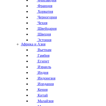
Финляндия
Франция
Хорватия
Черногория
Чехия
Швейцария
Швеция
Эстония
Африка и Азия
Вьетнам
Гамбия
Египет
Израиль
Индия
Индонезия
Иордания
Кения
Китай
Малайзия