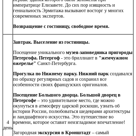
императрице Елизавете. До сих пор изящность и
гениальность Эрмитажа вызывают восторг у многих
современных экспертов.
Возвращение с гостиницу, свободное время.
Завтрак. Выселение из гостиницы.
Посещение уникального
музея-заповедника пригороды
Петергофа. Петергоф
- это бриллиант в
"жемчужном
ожерелье"
Санкт-Петербурга.
Прогулка по Нижнему парку. Нижний парк
создавался
по образцу регулярных садов и сохранил все
особенности своих французских оригиналов.
Посещение Большого дворца. Большой дворец в
Петергофе
– это удивительное место, где можно
окунуться в атмосферу царской роскоши, узнать об
истории России, полюбоваться шедеврами архитектуры
и ландшафтного искусства. Это путешествие во
4
времени, которое оставит неизгладимое впечатление!
день
Загородная
экскурсия в Кронштадт
– самый