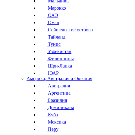
Мальдивы
Марокко
ОАЭ
Оман
Сейшельские острова
Тайланд
Тунис
Узбекистан
Филиппины
Шри-Ланка
ЮАР
Америка, Австралия и Океания
Австралия
Аргентина
Бразилия
Доминикана
Куба
Мексика
Перу