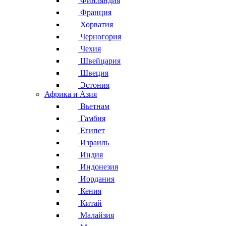
Финляндия
Франция
Хорватия
Черногория
Чехия
Швейцария
Швеция
Эстония
Африка и Азия
Вьетнам
Гамбия
Египет
Израиль
Индия
Индонезия
Иордания
Кения
Китай
Малайзия